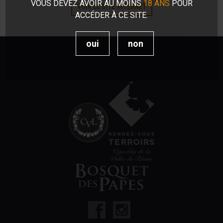
VOUS DEVEZ AVOIR AU MOINS
18 ANS
POUR
VOIR LE SITE INTERNET
ACCÉDER À CE SITE.
oui
non