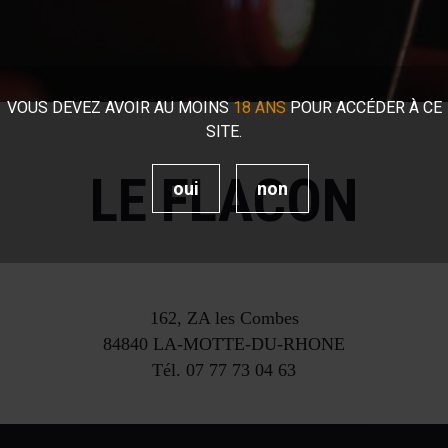
VOUS DEVEZ AVOIR AU MOINS
18 ANS
POUR ACCÉDER À CE
SITE.
LE FLACON
oui
non
162, ZA les Combes
84840
LA-MOTTE-DU-RHONE
Tél.
07 77 73 04 63